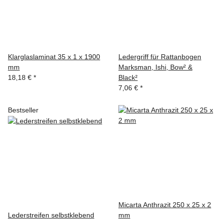
Klarglaslaminat 35 x 1 x 1900
Ledergriff für Rattanbogen
mm
Marksman, Ishi, Bow² &
18,18 €
*
Black²
7,06 €
*
Bestseller
Micarta Anthrazit 250 x 25 x 2
Lederstreifen selbstklebend
mm