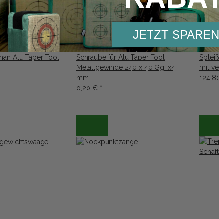
JETZT SPAREN
man Alu Taper Tool
Schraube für Alu Taper Tool
Splei
Metallgewinde 240 x 40 Gg. x4
mit ve
mm
124,8
0,20 €
*