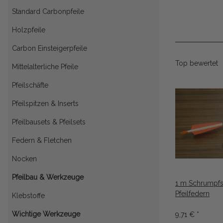
Standard Carbonpfeile
Holzpfeile
Carbon Einsteigerpfeile
Top bewertet
Mittelalterliche Pfeile
Pfeilschäfte
Pfeilspitzen & Inserts
Pfeilbausets & Pfeilsets
Federn & Fletchen
Nocken
Pfeilbau & Werkzeuge
1 m Schrumpfs
Pfeilfedern
Klebstoffe
Wichtige Werkzeuge
9,71 €
*