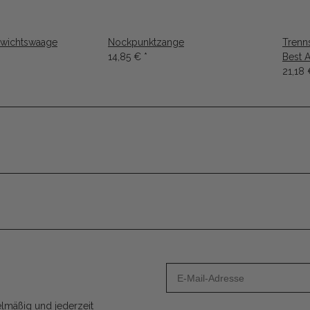
ewichtswaage
Nockpunktzange
Trenn
14,85 €
*
Best 
21,18
lmäßig und jederzeit