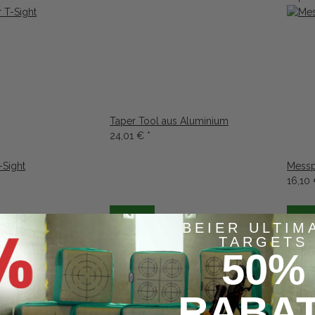
Taper Tool aus Aluminium
24,01 €
*
-Sight
Messp
16,10
BEIER ULTIM
TARGETS
50%
RABA