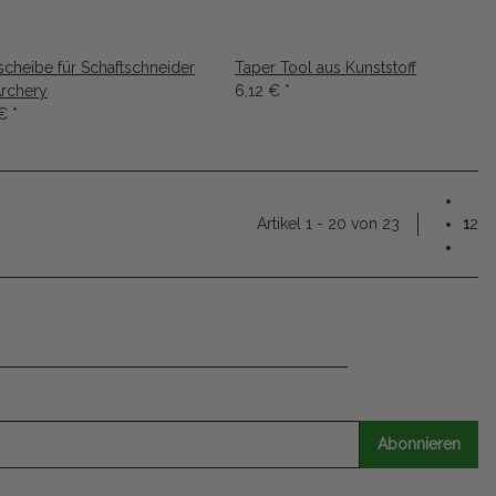
scheibe für Schaftschneider
Taper Tool aus Kunststoff
Archery
6,12 €
*
 €
*
Artikel 1 - 20 von 23
1
2
Abonnieren