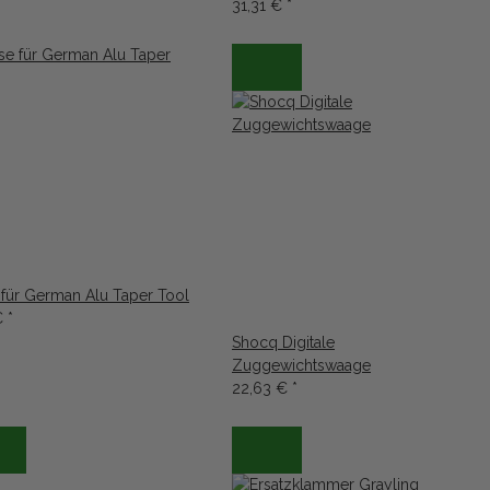
31,31 €
*
 für German Alu Taper Tool
€
*
Shocq Digitale
Zuggewichtswaage
22,63 €
*