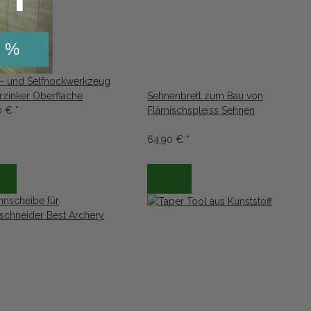
 %
ß- und Selfnockwerkzeug
rzinker Oberfläche
Sehnenbrett zum Bau von
0 €
*
Flämischspleiss Sehnen
64,90 €
*