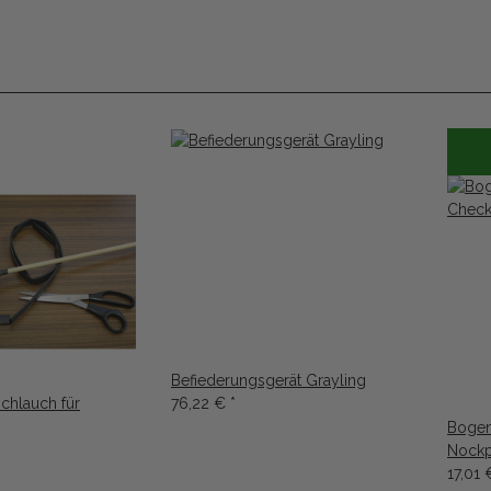
Befiederungsgerät Grayling
chlauch für
76,22 €
*
Bogen
Nockp
17,01