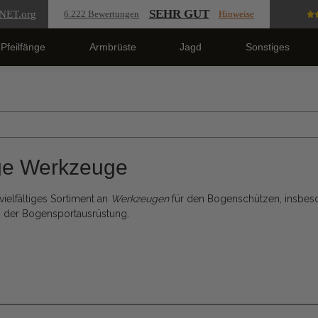
SEHR GUT
NET
.org
6.222 Bewertungen
Hinweise
Pfeilfänge
Armbrüste
Jagd
Sonstiges
ge Werkzeuge
vielfältiges Sortiment an
Werkzeugen
für den Bogenschützen, insbes
n der Bogensportausrüstung.