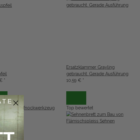
Ersatzklammer Grayling
feil
gebraucht. Gerade Ausführung
 €
*
10,59 €
*
ATE
Top bewertet
TT