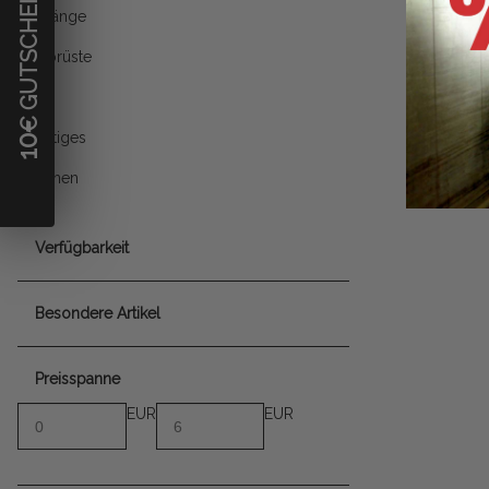
€ GUTSCHEIN
Pfeilfänge
Armbrüste
Jagd
Sonstiges
10
Aktionen
Verfügbarkeit
Besondere Artikel
Preisspanne
EUR
EUR