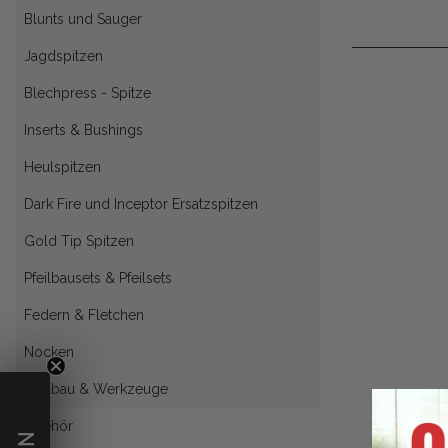
Blunts und Sauger
Jagdspitzen
Blechpress - Spitze
Inserts & Bushings
Heulspitzen
Dark Fire und Inceptor Ersatzspitzen
Gold Tip Spitzen
Pfeilbausets & Pfeilsets
Federn & Fletchen
Nocken
Pfeilbau & Werkzeuge
Zubehör