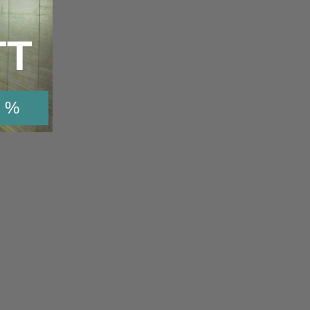
TT
 %