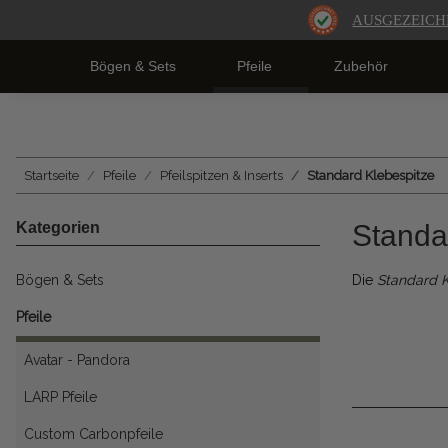
AUSGEZEICH
Bögen & Sets
Pfeile
Zubehör
Startseite
Pfeile
Pfeilspitzen & Inserts
Standard Klebespitze
Kategorien
Standa
Bögen & Sets
Die
Standard 
Pfeile
Avatar - Pandora
LARP Pfeile
Custom Carbonpfeile