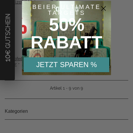
BEIER ULTIMATE
TARGETS
€ GUTSCHEIN
50%
RABATT
10
Holzpfeil Motega 30 Zoll
JETZT SPAREN %
6,19 €
*
Artikel 1 - 9 von 9
Kategorien