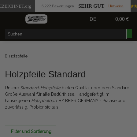
SEHR GUT
EZEICHNET
.org
6.222 Bewertungen
Hinweise
DE
0,00 €
Holzpfeile
Holzpfeile Standard
Unsere
Standard-Holzpfeile
bieten Qualität über dem Standard.
Große Auswahl für alle Bedürfnisse. Handgefertigt im
hauseigenen
Holzpfeilbau
. BY BEIER GERMANY - Präzise und
zuverlässig. Probier sie aus!
Filter und Sortierung