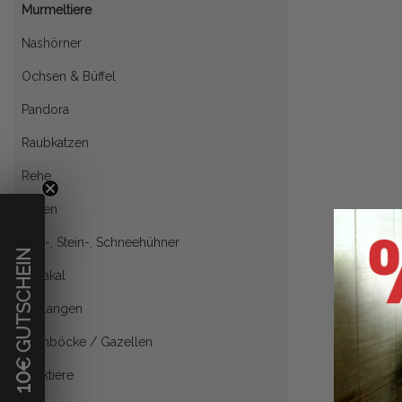
Murmeltiere
Nashörner
Ochsen & Büffel
Pandora
Raubkatzen
Rehe
Ratten
Reb-, Stein-, Schneehühner
€ GUTSCHEIN
Schakal
Schlangen
Steinböcke / Gazellen
Stinktiere
10