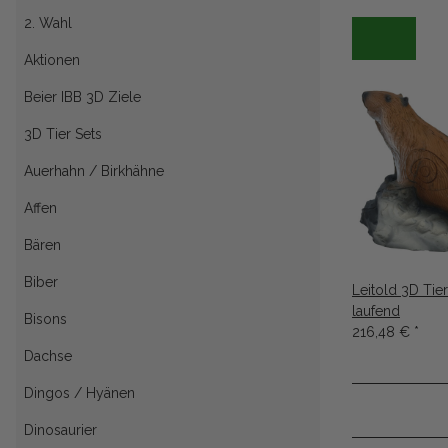
2. Wahl
Aktionen
Beier IBB 3D Ziele
3D Tier Sets
Auerhahn / Birkhähne
Affen
Bären
Biber
Leitold 3D Tie
laufend
Bisons
216,48 €
*
Dachse
Dingos / Hyänen
Dinosaurier