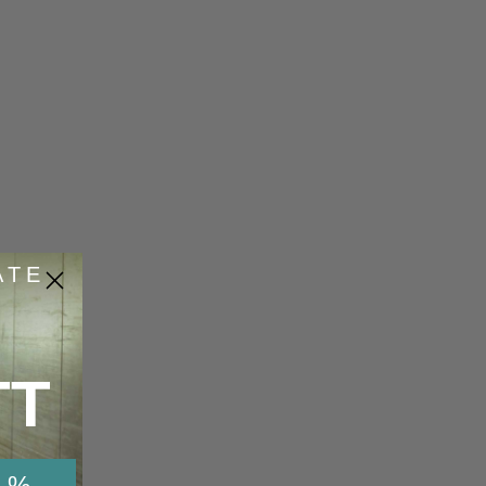
ATE
TT
 %