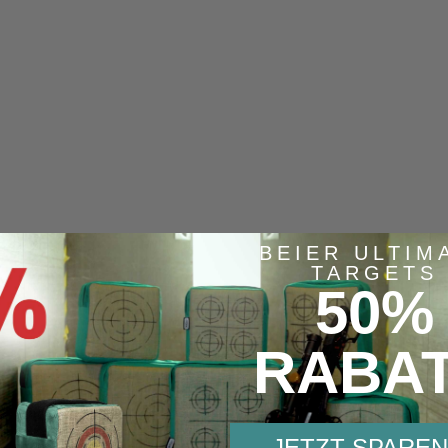
BEIER ULTIM
TARGETS
50%
RABA
JETZT SPAREN