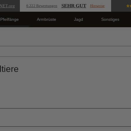
SEHR GUT
NET
.org
6.222 Bewertungen
Hinweise
Pfeilfänge
Armbrüste
Jagd
Sonstiges
tiere