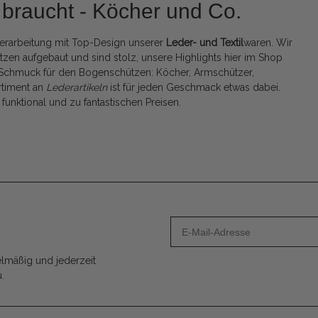
braucht - Köcher und Co.
 Verarbeitung mit Top-Design unserer
Leder- und Textil
waren. Wir
en aufgebaut und sind stolz, unsere Highlights hier im Shop
en Schmuck für den Bogenschützen: Köcher, Armschützer,
rtiment an
Lederartikeln
ist für jeden Geschmack etwas dabei.
unktional und zu fantastischen Preisen.
lmäßig und jederzeit
.