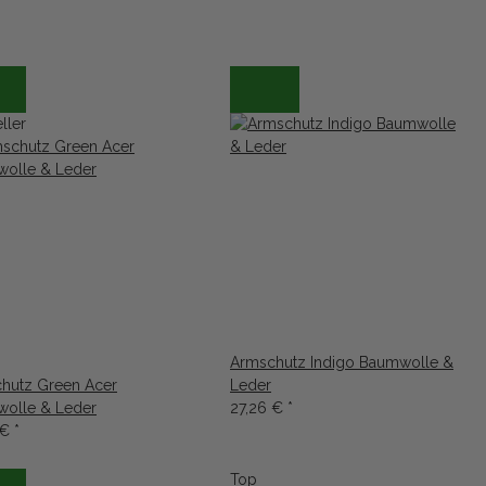
ller
Armschutz Indigo Baumwolle &
hutz Green Acer
Leder
olle & Leder
27,26 €
*
 €
*
Top