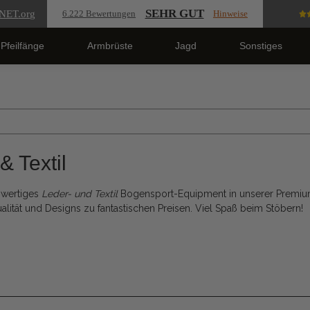
SEHR GUT
NET
.org
6.222 Bewertungen
Hinweise
Pfeilfänge
Armbrüste
Jagd
Sonstiges
& Textil
hwertiges
Leder- und Textil
Bogensport-Equipment in unserer Premiu
ualität und Designs zu fantastischen Preisen. Viel Spaß beim Stöbern!