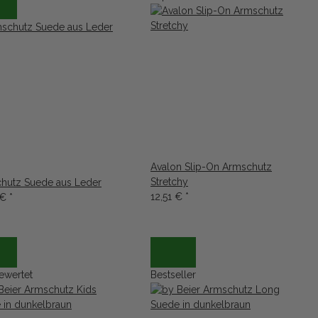
Avalon Slip-On Armschutz
Stretchy
hutz Suede aus Leder
12,51 €
*
 €
*
ewertet
Bestseller