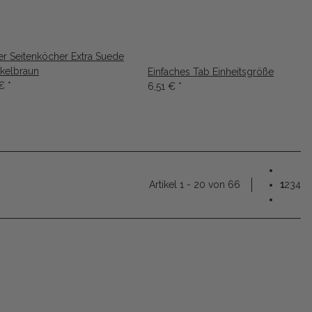
er Seitenköcher Extra Suede
nkelbraun
Einfaches Tab Einheitsgröße
 €
*
6,51 €
*
Artikel 1 - 20 von 66
1
2
3
4