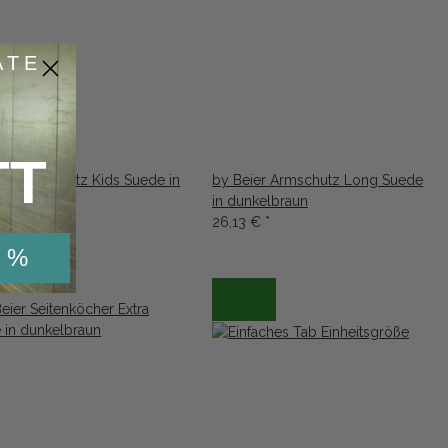
ATE
TT
ier Armschutz Kids Suede in
by Beier Armschutz Long Suede
lbraun
in dunkelbraun
26,13 €
*
 €
*
 %
ller