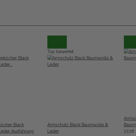
Top bewertet
Armsc
köcher Black
Armschutz Black Baumwolle &
Baumw
Leder Ausführung
Leder
27,26