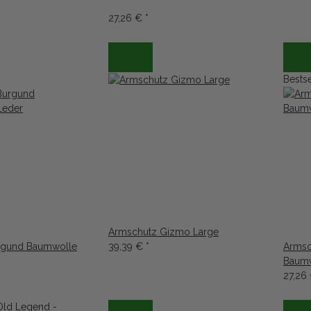
27,26 €
*
Bestse
Armschutz Gizmo Large
rgund Baumwolle
39,39 €
*
Armsc
Baumw
27,26