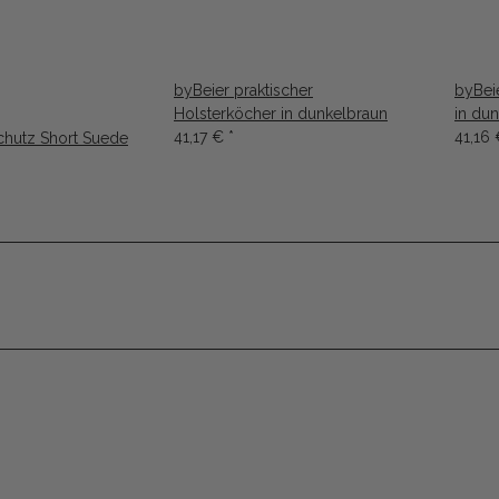
byBeier praktischer
byBei
Holsterköcher in dunkelbraun
in du
41,17 €
*
41,16
chutz Short Suede