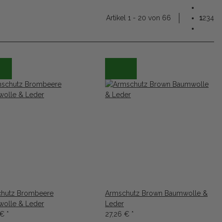
Artikel 1 - 20 von 66
1
2
3
4
hutz Brombeere
Armschutz Brown Baumwolle &
olle & Leder
Leder
 €
*
27,26 €
*