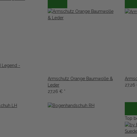
 Legend -
Armschutz Orange Baumwolle &
Armsc
Leder
27,26
27,26 €
*
Top b