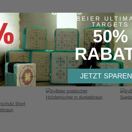
BEIER ULTIM
TARGETS
50%
uh LH
Bogenhandschuh RH
28,77 €
*
RABA
by Be
dunke
20,52
JETZT SPAREN
Bestseller
Bestse