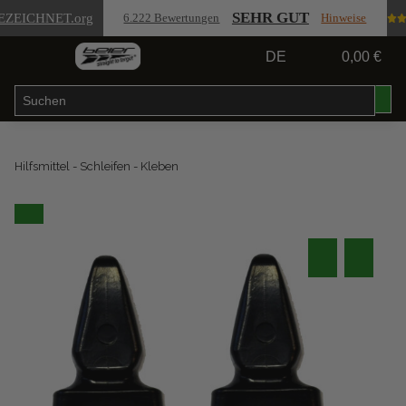
SEHR GUT
EZEICHNET
.org
6.222 Bewertungen
Hinweise
DE
0,00 €
Hilfsmittel - Schleifen - Kleben