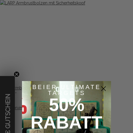
BEIER ULTIMATE
LARP Armbrustbolzen mit Sicherheitskopf
TARGETS
14,16 €
*
€ GUTSCHEIN
50%
RABATT