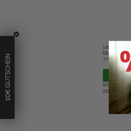
Ledergriff für
Marksman, Ishi
€ GUTSCHEIN
7,06 €
*
10