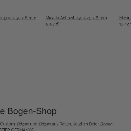
zit 500 x 50 x 6 mm
Micarta Antrazit 250 x 25 x 6 mm
Micar
15,97 €
*
12,42
ine Bogen-Shop
, Custom-
Bögen
und
Bögen
aus Rattan. Jetzt im Beier
Bogen
 BEIER GERMANY®.