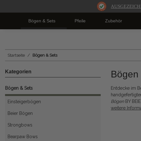
AUSGEZEICH
Bögen & Sets
Pfeile
Zubehör
Startseite
Bögen & Sets
Kategorien
Bögen 
Bögen & Sets
Entdecke im B
handgefertigt
Bögen
BY BEI
Einsteigerbögen
weitere Infor
Beier Bögen
Strongbows
Bearpaw Bows