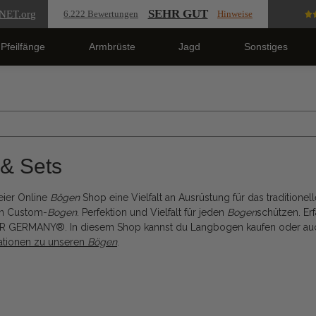
SEHR GUT
NET
.org
6.222 Bewertungen
Hinweise
Pfeilfänge
Armbrüste
Jagd
Sonstiges
& Sets
eier Online
Bögen
Shop eine Vielfalt an Ausrüstung für das tradition
en Custom-
Bogen
. Perfektion und Vielfalt für jeden
Bogen
schützen. Er
ER GERMANY®. In diesem Shop kannst du Langbogen kaufen oder au
mationen zu unseren
Bögen
.