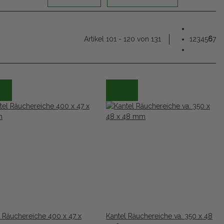
Artikel 101 - 120 von 131
1
2
3
4
5
6
7
l Räuchereiche 400 x 47 x
Kantel Räuchereiche va. 350 x 48