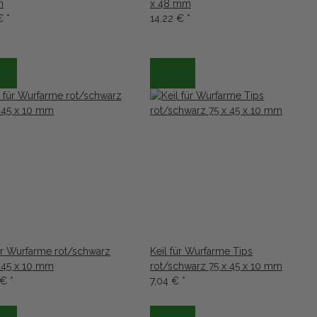
m
x 48 mm
 €
*
14,22 €
*
für Wurfarme rot/schwarz
Keil für Wurfarme Tips
 45 x 10 mm
rot/schwarz 75 x 45 x 10 mm
 €
*
7,04 €
*