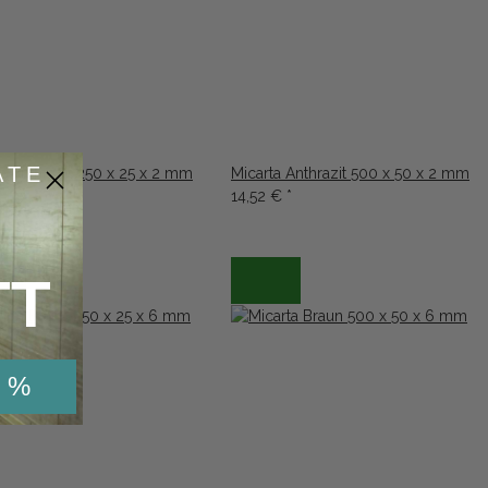
ATE
a Anthrazit 250 x 25 x 2 mm
Micarta Anthrazit 500 x 50 x 2 mm
€
*
14,52 €
*
TT
 %