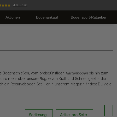
4.80
/ 5.00
Aktionen
Bogenankauf
Bogensport-Ratgeber
elle Bogenschießen, vom preisgünstigen
Rattanbogen
bis hin zum
fahre mehr über unsere
Bögen
von Kraft und Schnelligkeit – die
ch ein Recurvebogen Set
Hier in unserem Magazin findest Du viele
Sortierung
Artikel pro Seite