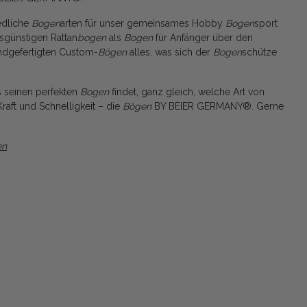
edliche
Bogen
arten für unser gemeinsames Hobby
Bogen
sport
sgünstigen Rattan
bogen
als
Bogen
für Anfänger über den
ndgefertigten Custom-
Bögen
alles, was sich der
Bogen
schütze
s seinen perfekten
Bogen
findet, ganz gleich, welche Art von
raft und Schnelligkeit – die
Bögen
BY BEIER GERMANY®. Gerne
en
.