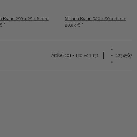
ta Braun 250 x 25 x 6 mm
Micarta Braun 500 x 50 x 6 mm
 €
*
20,93 €
*
Artikel 101 - 120 von 131
1
2
3
4
5
6
7