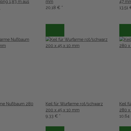
ling 1,83 m aus
mm
47 m
u
20,18 €
*
13,51
arme Nußbaum 280
Keil für Wurfarme rot/schwarz
Keil 
200 x 45 x 10 mm
280 x
9,33 €
*
10,64