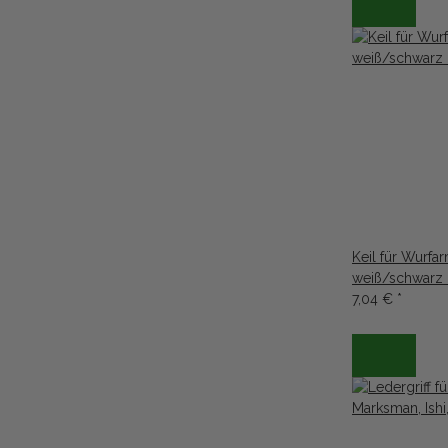
Keil für Wurfa
weiß/schwarz 
7,04 €
*