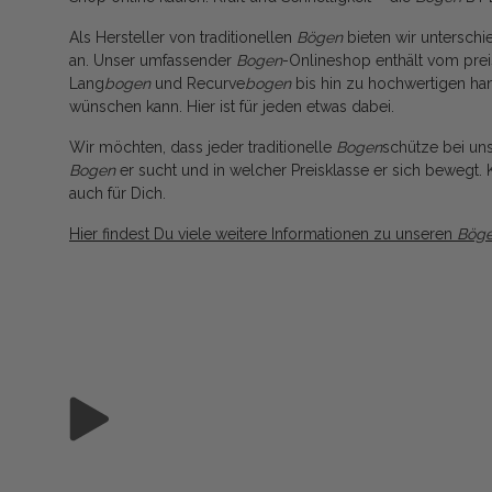
Als Hersteller von traditionellen
Bögen
bieten wir unterschi
an. Unser umfassender
Bogen
-Onlineshop enthält vom prei
Lang
bogen
und Recurve
bogen
bis hin zu hochwertigen ha
wünschen kann. Hier ist für jeden etwas dabei.
Wir möchten, dass jeder traditionelle
Bogen
schütze bei un
Bogen
er sucht und in welcher Preisklasse er sich bewegt. K
auch für Dich.
Hier findest Du viele weitere Informationen zu unseren
Bög