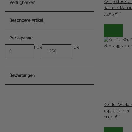
Kampfstockroh
Verfügbarkeit
Rattan / Mana
73,65 €
*
Besondere Artikel
Preisspanne
EUR
EUR
Bewertungen
Keil für Wurf
x 45 x 10 mm
11,00 €
*