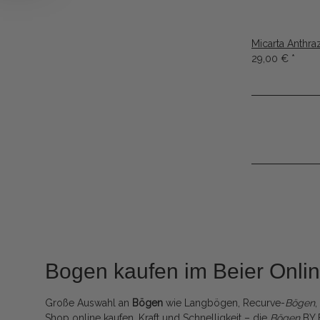
Micarta Anthra
29,00 €
*
Bogen kaufen im Beier Onl
Große Auswahl an
Bögen
wie Langbögen, Recurve-
Bögen
Shop online kaufen. Kraft und Schnelligkeit – die
Bögen
BY