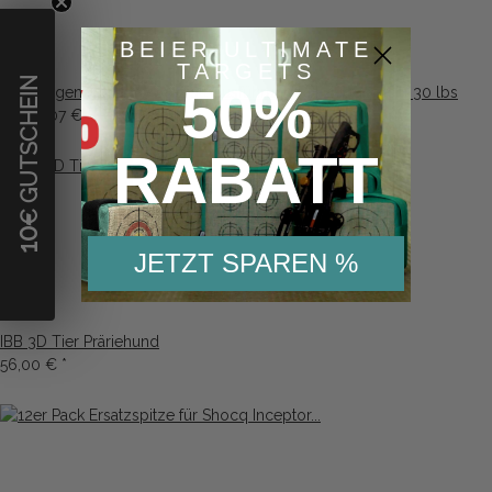
BEIER ULTIMATE
TARGETS
€ GUTSCHEIN
50%
Langbogen Northaro 68 Zoll Ausführung RH Zuggewicht 30 lbs
ab
215,07 €
*
RABATT
10
JETZT SPAREN %
IBB 3D Tier Präriehund
56,00 €
*