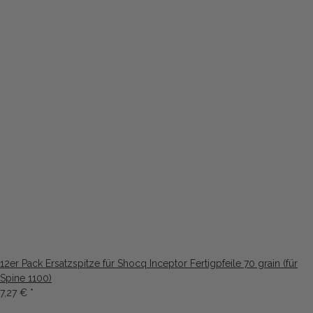
12er Pack Ersatzspitze für Shocq Inceptor Fertigpfeile 70 grain (für
Spine 1100)
7,27 €
*