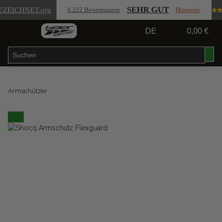
SEHR GUT
EZEICHNET
.org
6.222 Bewertungen
Hinweise
DE
0,00 €
Armschützer