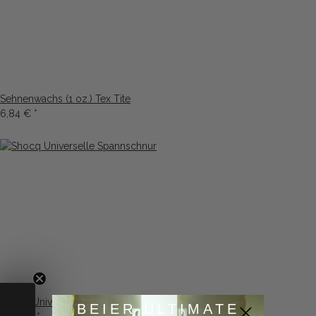
Sehnenwachs (1 oz.) Tex Tite
6,84 €
*
Shocq Universelle Spannschnur
BEIER ULTIMATE