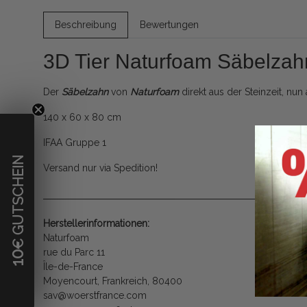
Beschreibung
Bewertungen
3D Tier Naturfoam Säbelzah
Der
Säbelzahn
von
Naturfoam
direkt aus der Steinzeit, nu
140 x 60 x 80 cm
IFAA Gruppe 1
€ GUTSCHEIN
Versand nur via Spedition!
Herstellerinformationen:
Naturfoam
rue du Parc 11
10
Île-de-France
Moyencourt, Frankreich, 80400
sav@woerstfrance.com