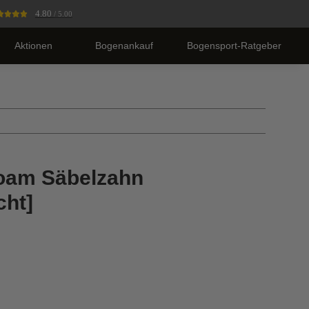
4.80
/ 5.00
Aktionen
Bogenankauf
Bogensport-Ratgeber
foam Säbelzahn
cht]