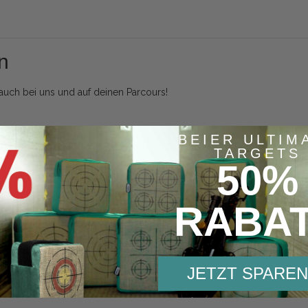
n
n auch bei uns und auf deinen Parcours!
BEIER ULTIM
TARGETS
50%
Angaben zur Produktsicherheit
RABA
JETZT SPAREN