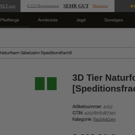
SEHR GUT
NET
.org
6.222 Bewertungen
Hinweise
Pfeilfänge
Armbrüste
Jagd
Sonstiges
 Naturfoam Säbelzahn [Speditionsfracht]
3D Tier Natur
[Speditionsfra
Artikelnummer:
4052
GTIN:
4250806187740
Kategorie:
Raubkatzen