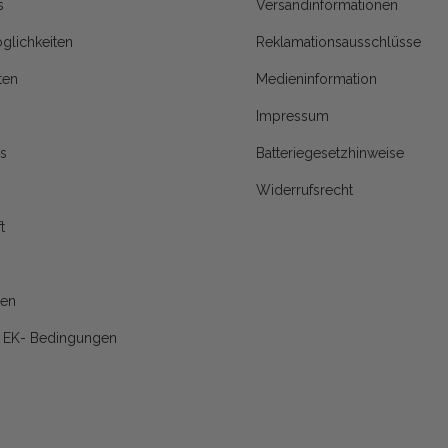
s
Versandinformationen
glichkeiten
Reklamationsausschlüsse
ten
Medieninformation
Impressum
s
Batteriegesetzhinweise
Widerrufsrecht
t
nen
d EK- Bedingungen