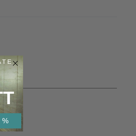
ATE
TT
 %