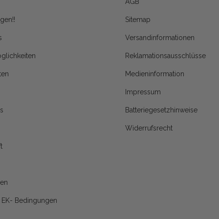
AGB
gen!!
Sitemap
s
Versandinformationen
glichkeiten
Reklamationsausschlüsse
ten
Medieninformation
Impressum
s
Batteriegesetzhinweise
Widerrufsrecht
t
nen
d EK- Bedingungen