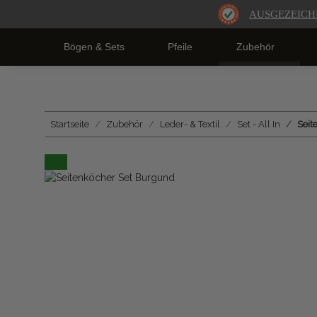
AUSGEZEICH
Bögen & Sets
Pfeile
Zubehör
Startseite
Zubehör
Leder- & Textil
Set - All In
Seit