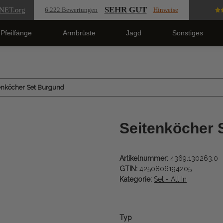
SEHR GUT
NET
.org
6.222 Bewertungen
Hinweise
Pfeilfänge
Armbrüste
Jagd
Sonstiges
enköcher Set Burgund
Seitenköcher 
Artikelnummer:
4369.130263.0
GTIN:
4250806194205
Kategorie:
Set - All In
Typ