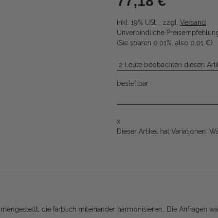
77,18 €
inkl. 19% USt. , zzgl.
Versand
Unverbindliche Preisempfehlung
(Sie sparen
0.01%
, also
0,01 €
)
2 Leute beobachten diesen Arti
bestellbar
x
Dieser Artikel hat Variationen. W
engestellt, die farblich miteinander harmonisieren.. Die Anfragen war