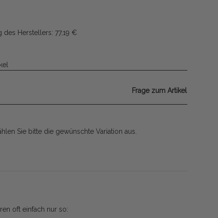
 des Herstellers
:
77,19 €
kel
Frage zum Artikel
ählen Sie bitte die gewünschte Variation aus.
en oft einfach nur so: