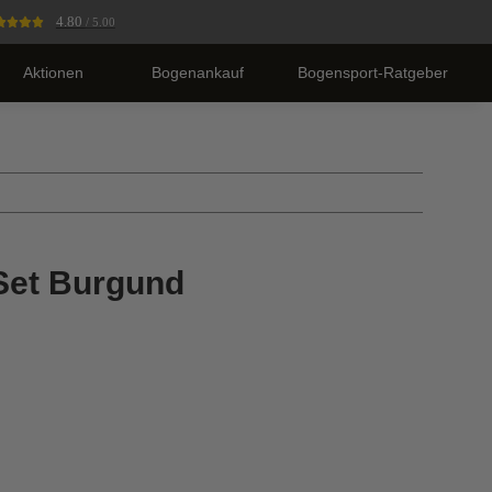
4.80
/ 5.00
Aktionen
Bogenankauf
Bogensport-Ratgeber
Set Burgund