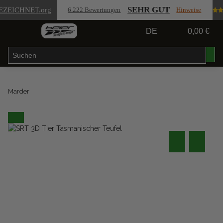
SEHR GUT
EZEICHNET
.org
6.222 Bewertungen
Hinweise
DE
0,00 €
Marder