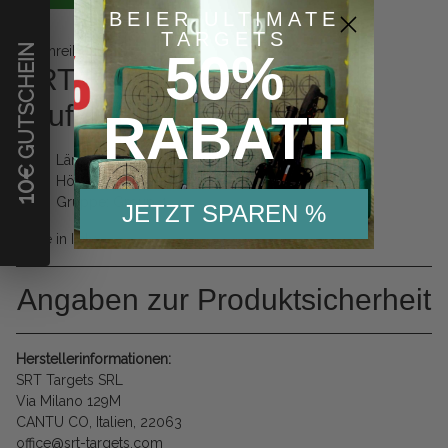
BEIER ULTIMATE
TARGETS
€ GUTSCHEIN
Beschreibung
50%
SRT 3D Tier Tasmanischer
Teufel
RABATT
Länge:
75 cm
Höhe:
37 cm
10
Gruppe:
Group 4
JETZT SPAREN %
Made in Italy
Angaben zur Produktsicherheit
Herstellerinformationen:
SRT Targets SRL
Via Milano 129M
CANTU CO, Italien, 22063
office@srt-targets.com