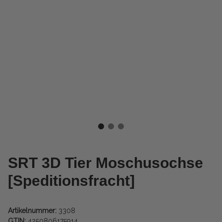
SRT 3D Tier Moschusochse
[Speditionsfracht]
Artikelnummer:
3308
GTIN:
4250806175914