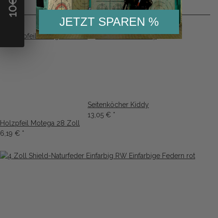
10
JETZT SPAREN %
Seitenköcher Kiddy
13,05 €
*
Holzpfeil Motega 28 Zoll
6,19 €
*