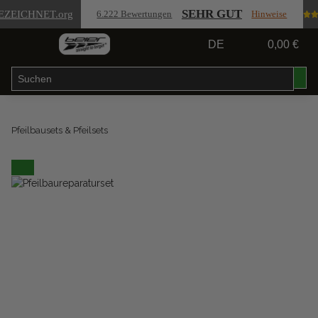
SEHR GUT
EZEICHNET
.org
6.222 Bewertungen
Hinweise
DE
0,00 €
Pfeilbausets & Pfeilsets