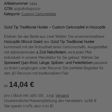
Artikelnummer:
1494
GTIN:
4250806191020
Kategorie:
Custom Carbonpfeile
Gold Tip Traditional Hunter – Custom Carbonpfeil in Holzoptik
Erleben Sie das Beste aus zwei Welten: Die unverwechselbare
Holzoptik (Wood Grain)
des
Gold Tip Traditional Hunter
kombiniert mit der Robustheit eines Carbonschafts. Ausgestattet
mit stabilisierenden
4 Zoll Naturfedern
, wird jeder Pfeil
individuell in unserer Manufaktur für Sie gebaut. Wählen Sie
Spinewert (340-600), Länge, Spitzen- und Federfarben
passend
zu Ihrem Langbogen oder Recurve. Der perfekte Begleiter für
den 3D-Parcours mit traditionellem Flair.
14,04 €
ab
pro 1 Stück
inkl. 19% USt. , zzgl.
Versand
Unverbindliche Preisempfehlung des Herstellers
:
14,86 €
(Sie sparen
0.07%
, also
0,01 €
)