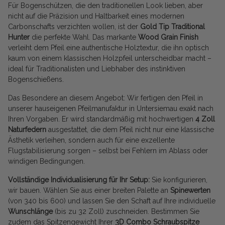
Für Bogenschützen, die den traditionellen Look lieben, aber
nicht auf die Präzision und Haltbarkeit eines modernen
Carbonschafts verzichten wollen, ist der
Gold Tip Traditional
Hunter
die perfekte Wahl. Das markante
Wood Grain Finish
verleiht dem Pfeil eine authentische Holztextur, die ihn optisch
kaum von einem klassischen Holzpfeil unterscheidbar macht –
ideal für Traditionalisten und Liebhaber des instinktiven
Bogenschießens.
Das Besondere an diesem Angebot: Wir fertigen den Pfeil in
unserer hauseigenen Pfeilmanufaktur in Untersiemau exakt nach
Ihren Vorgaben. Er wird standardmäßig mit hochwertigen
4 Zoll
Naturfedern
ausgestattet, die dem Pfeil nicht nur eine klassische
Ästhetik verleihen, sondern auch für eine exzellente
Flugstabilisierung sorgen – selbst bei Fehlern im Ablass oder
windigen Bedingungen.
Vollständige Individualisierung für Ihr Setup:
Sie konfigurieren,
wir bauen. Wählen Sie aus einer breiten Palette an
Spinewerten
(von 340 bis 600) und lassen Sie den Schaft auf Ihre individuelle
Wunschlänge
(bis zu 32 Zoll) zuschneiden. Bestimmen Sie
zudem das Spitzengewicht Ihrer
3D Combo Schraubspitze