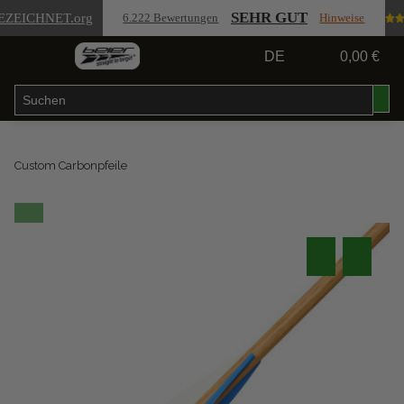
SEHR GUT
EZEICHNET
.org
6.222 Bewertungen
Hinweise
DE
0,00 €
Custom Carbonpfeile