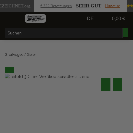
SEHR GUT
EZEICHNET
.org
6.222 Bewertungen
Hinweise
DE
0,00 €
Greifvögel / Geier