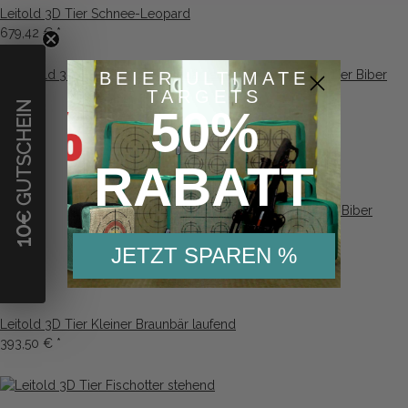
Leitold 3D Tier Schnee-Leopard
679,42 €
*
BEIER ULTIMATE
TARGETS
€ GUTSCHEIN
50%
RABATT
Leitold 3D Tier Biber
292,74 €
*
10
JETZT SPAREN %
Leitold 3D Tier Kleiner Braunbär laufend
393,50 €
*