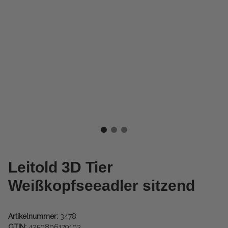
Leitold 3D Tier
Weißkopfseeadler sitzend
Artikelnummer:
3478
GTIN:
4250806179103