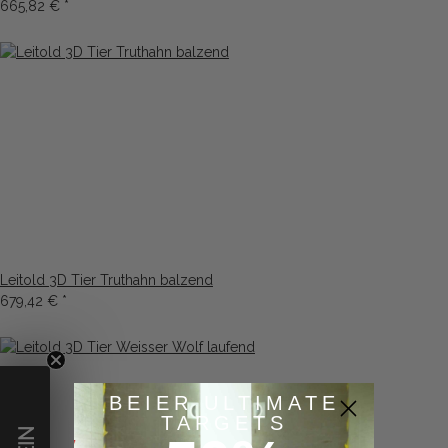
665,82 €
*
Leitold 3D Tier Truthahn balzend
679,42 €
*
BEIER ULTIMATE
TARGETS