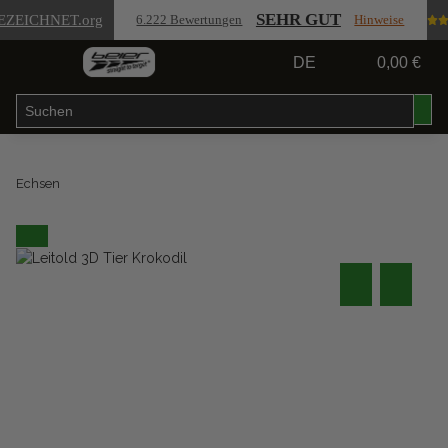
SEHR GUT
EZEICHNET
.org
6.222 Bewertungen
Hinweise
DE
0,00 €
Echsen