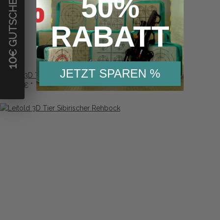
€ GUTSCHEIN
50%
RABATT
10
JETZT SPAREN %
Leitold 3D Tier Weisser Wolf laufend
679,42 €
*