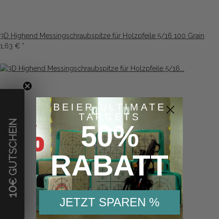
3D Highend Messingschraubspitze für Holzpfeile 5/16 100 Grain
1,63 €
*
BEIER ULTIMATE
TARGETS
€ GUTSCHEIN
50%
RABATT
10
JETZT SPAREN %