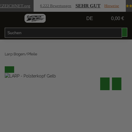
SEHR GUT
EZEICHNET
.org
6.222 Bewertungen
Hinweise
DE
0,00 €
Larp Bogen/Pfeile