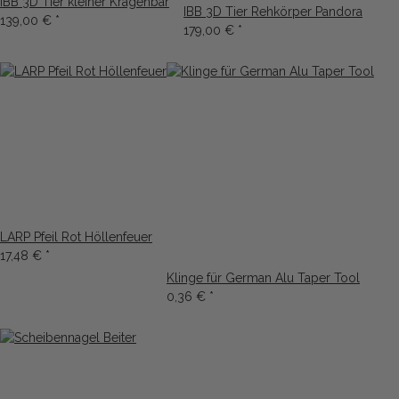
IBB 3D Tier kleiner Kragenbär
IBB 3D Tier Rehkörper Pandora
139,00 €
*
179,00 €
*
LARP Pfeil Rot Höllenfeuer
17,48 €
*
Klinge für German Alu Taper Tool
0,36 €
*