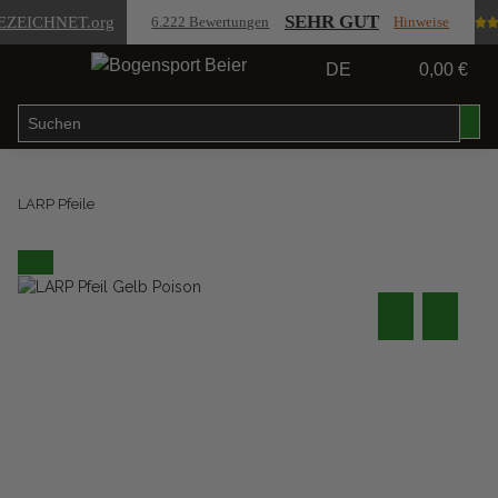
SEHR GUT
EZEICHNET
.org
6.222 Bewertungen
Hinweise
DE
0,00 €
LARP Pfeile