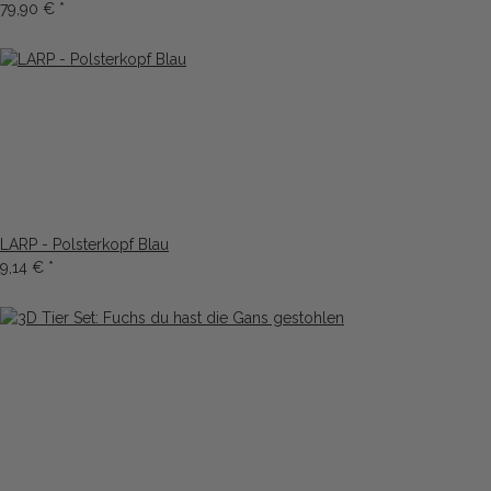
79,90 €
*
LARP - Polsterkopf Blau
9,14 €
*