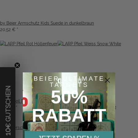
by Beier Armschutz Kids Suede in dunkelbraun
20,52 €
*
BEIER ULTIMATE
TARGETS
€ GUTSCHEIN
50%
LARP Pfeil Rot Höllenfeuer
LARP Pfeil Weiss Snow White
RABATT
17,48 €
*
17,48 €
*
10