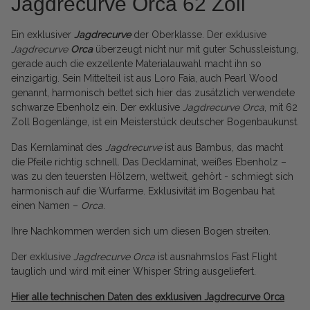
Jagdrecurve Orca 62 Zoll
Ein exklusiver
Jagdrecurve
der Oberklasse. Der exklusive
Jagdrecurve
Orca
überzeugt nicht nur mit guter Schussleistung,
gerade auch die exzellente Materialauwahl macht ihn so
einzigartig. Sein Mittelteil ist aus Loro Faia, auch Pearl Wood
genannt, harmonisch bettet sich hier das zusätzlich verwendete
schwarze Ebenholz ein. Der exklusive
Jagdrecurve Orca
, mit 62
Zoll Bogenlänge, ist ein Meisterstück deutscher Bogenbaukunst.
Das Kernlaminat des
Jagdrecurve
ist aus Bambus, das macht
die Pfeile richtig schnell. Das Decklaminat, weißes Ebenholz –
was zu den teuersten Hölzern, weltweit, gehört - schmiegt sich
harmonisch auf die Wurfarme. Exklusivität im Bogenbau hat
einen Namen –
Orca
.
Ihre Nachkommen werden sich um diesen Bogen streiten.
Der exklusive
Jagdrecurve Orca
ist ausnahmslos Fast Flight
tauglich und wird mit einer Whisper String ausgeliefert.
Hier alle technischen Daten des exklusiven Jagdrecurve Orca