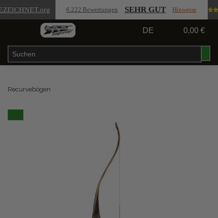
SEHR GUT
EZEICHNET
.org
6.222 Bewertungen
Hinweise
DE
0,00 €
Recurvebögen