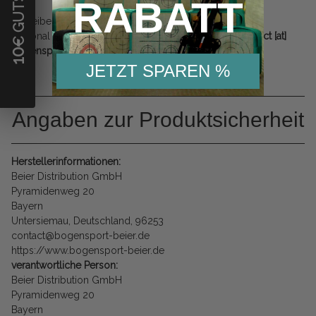
RABATT
Schreibe uns einfach über unser
Kontaktformular
.
Optional kannst du uns auch eine Email schicken:
contact [at]
bogensport-beier [dot] de
10
JETZT SPAREN %
Angaben zur Produktsicherheit
Herstellerinformationen:
Beier Distribution GmbH
Pyramidenweg 20
Bayern
Untersiemau, Deutschland, 96253
contact@bogensport-beier.de
https://www.bogensport-beier.de
verantwortliche Person:
Beier Distribution GmbH
Pyramidenweg 20
Bayern