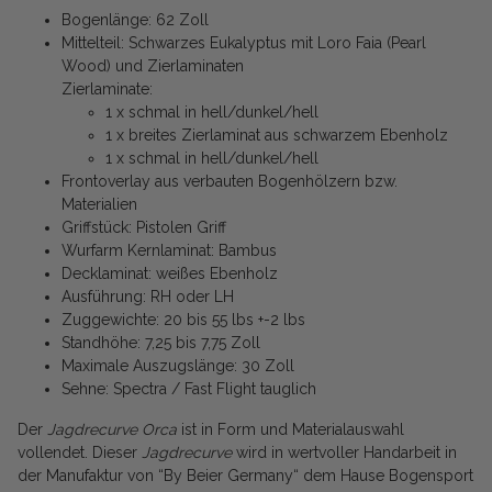
Bogenlänge: 62 Zoll
Mittelteil: Schwarzes Eukalyptus mit Loro Faia (Pearl
Wood) und Zierlaminaten
Zierlaminate:
1 x schmal in hell/dunkel/hell
1 x breites Zierlaminat aus schwarzem Ebenholz
1 x schmal in hell/dunkel/hell
Frontoverlay aus verbauten Bogenhölzern bzw.
Materialien
Griffstück: Pistolen Griff
Wurfarm Kernlaminat: Bambus
Decklaminat: weißes Ebenholz
Ausführung: RH oder LH
Zuggewichte: 20 bis 55 lbs +-2 lbs
Standhöhe: 7,25 bis 7,75 Zoll
Maximale Auszugslänge: 30 Zoll
Sehne: Spectra / Fast Flight tauglich
Der
Jagdrecurve Orca
ist in Form und Materialauswahl
vollendet. Dieser
Jagdrecurve
wird in wertvoller Handarbeit in
der Manufaktur von “By Beier Germany“ dem Hause Bogensport