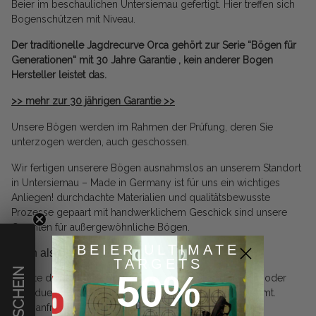
Beier im beschaulichen Untersiemau gefertigt. Hier treffen sich
Bogenschützen mit Niveau.
Der traditionelle Jagdrecurve Orca gehört zur Serie “Bögen für
Generationen“ mit 30 Jahre Garantie , kein anderer Bogen
Hersteller leistet das.
>> mehr zur 30 jährigen Garantie >>
Unsere Bögen werden im Rahmen der Prüfung, deren Sie
unterzogen werden, auch geschossen.
Wir fertigen unserere Bögen ausnahmslos an unserem Standort
in Untersiemau – Made in Germany ist für uns ein wichtiges
Anliegen! durchdachte Materialien und qualitätsbewusste
Prozesse gepaart mit handwerklichem Geschick sind unsere
Garanten für außergewöhnliche Bögen.
BEIER ULTIMATE
Auch als Custombogen verfügbar!
TARGETS
€ GUTSCHEIN
50%
Erhalte deinen
Custombogen
mit Wunsch-Zuggewicht oder
individueller Auszugslänge – perfekt auf dich abgestimmt.
Jetzt anfragen und ein persönliches Angebot erhalten!