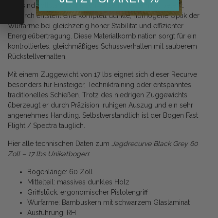
und sind vollständig mit schwarzem Glaslaminat belegt.
Dadurch entsteht eine komplett dunkle, homogene Optik der
Wurfarme bei gleichzeitig hoher Stabilität und effizienter
Energieübertragung. Diese Materialkombination sorgt für ein
kontrolliertes, gleichmäßiges Schussverhalten mit sauberem
Rückstellverhalten.
Mit einem Zuggewicht von 17 lbs eignet sich dieser Recurve
besonders für Einsteiger, Techniktraining oder entspanntes
traditionelles Schießen. Trotz des niedrigen Zuggewichts
überzeugt er durch Präzision, ruhigen Auszug und ein sehr
angenehmes Handling. Selbstverständlich ist der Bogen Fast
Flight / Spectra tauglich.
Hier alle technischen Daten zum
Jagdrecurve Black Grey 60
Zoll – 17 lbs Unikatbogen
:
Bogenlänge: 60 Zoll
Mittelteil: massives dunkles Holz
Griffstück: ergonomischer Pistolengriff
Wurfarme: Bambuskern mit schwarzem Glaslaminat
Ausführung: RH