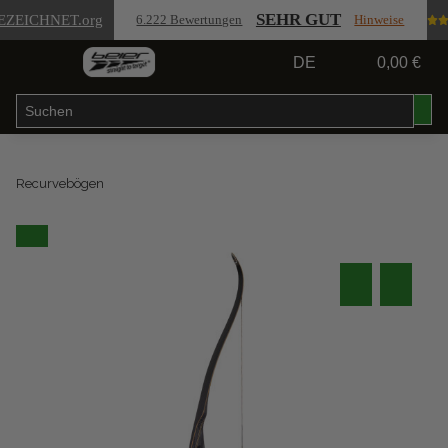
SEHR GUT
EZEICHNET
.org
6.222 Bewertungen
Hinweise
DE
0,00 €
Recurvebögen