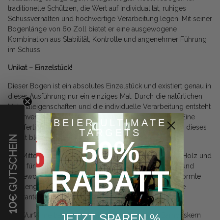
traditionelle Schützen, die Wert auf Individualität, ruhiges
Schussverhalten und hochwertige Verarbeitung legen. Mit seiner
Bogenlänge von 60 Zoll bietet er eine ausgewogene
Kombination aus Stabilität, Kontrolle und angenehmer Führung
im Schuss.
Unikat – Einzelstück!
Dieser Bogen ist ein absolutes Einzelstück und existiert genau in
dieser Ausführung nur ein einziges Mal. Durch die natürlichen
Materialeigenschaften und die individuelle Verarbeitung entsteht
ein unverwechselbares Design mit eigenem Charakter. Eine
BEIER ULTIMATE
Nachfertigung in identischer Form ist ausgeschlossen – dieses
TARGETS
Unikat bleibt einmalig.
€ GUTSCHEIN
50%
Das Mittelteil besteht aus massivem, dunkel gefärbtem Holz und
sorgt für eine ruhige, elegante Optik sowie ein stabiles und
RABATT
ausgewogenes Schussverhalten. Der ergonomisch geformte
Pistolengriff liegt sicher in der Hand und unterstützt eine
konstante und saubere Schusstechnik.
10
Die Wurfarme basieren auf einem hochwertigen Bambuskern
JETZT SPAREN %