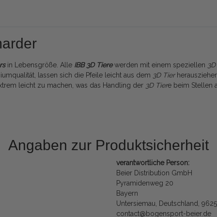
marder
rs
in Lebensgröße. Alle
IBB 3D
Tiere
werden mit einem speziellen
3D 
mqualität, lassen sich die Pfeile leicht aus dem
3D Tier
herausziehen
trem leicht zu machen, was das Handling der
3D Tier
e beim Stellen 
Angaben zur Produktsicherheit
verantwortliche Person:
Beier Distribution GmbH
Pyramidenweg 20
Bayern
Untersiemau, Deutschland, 962
contact@bogensport-beier.de