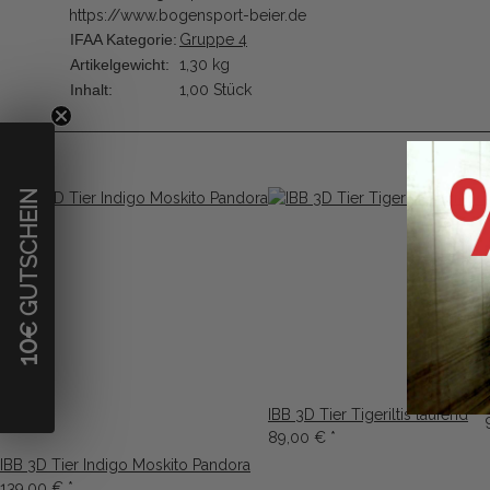
https://www.bogensport-beier.de
IFAA Kategorie:
Gruppe 4
Artikelgewicht:
1,30
kg
Inhalt:
1,00 Stück
€ GUTSCHEIN
10
IBB 3D Tier Tigeriltis laufend
89,00 €
*
IBB 3D Tier Indigo Moskito Pandora
139,00 €
*