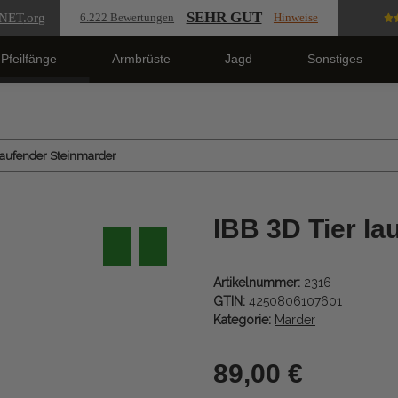
SEHR GUT
NET
.org
6.222 Bewertungen
Hinweise
Pfeilfänge
Armbrüste
Jagd
Sonstiges
 laufender Steinmarder
IBB 3D Tier la
Artikelnummer:
2316
GTIN:
4250806107601
Kategorie:
Marder
89,00 €