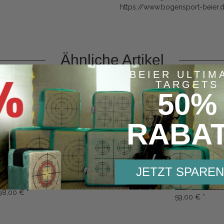
https://www.bogensport-beier.
Ähnliche Artikel
BEIER ULTIM
TARGETS
50%
RABA
JETZT SPAREN
IBB 3D Tier Steinmarder
IBB 3D Tier Hahn Schwarz
79,90 €
*
IBB 3D Tier H
98,00 €
*
59,00 €
*