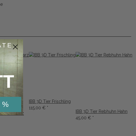
de
ATE
TT
IBB 3D Tier Frischling
 %
115,00 €
*
IBB 3D Tier Rebhuhn Hahn
enne Schwarz
45,00 €
*