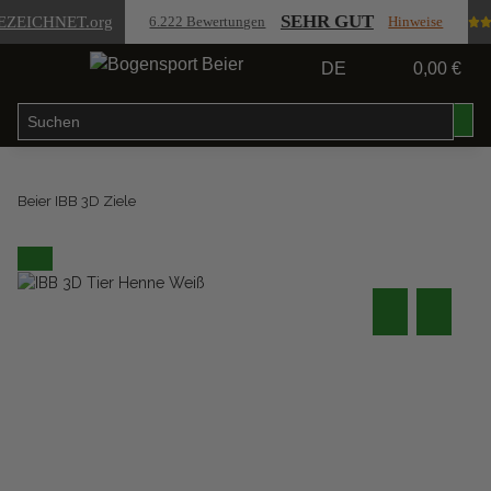
SEHR GUT
EZEICHNET
.org
6.222 Bewertungen
Hinweise
DE
0,00 €
Beier IBB 3D Ziele