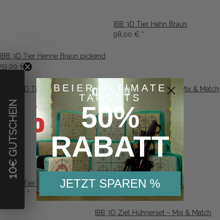
IBB 3D Tier Hahn Braun
98,00 €
*
IBB 3D Tier Henne Braun pickend
59,00 €
*
BEIER ULTIMATE
TARGETS
€ GUTSCHEIN
50%
RABATT
10
JETZT SPAREN %
IBB 3D Tier Henne Schwarz
59,00 €
*
IBB 3D Ziel Hühnerset – Mix & Match