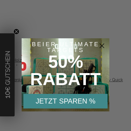
BEIER ULTIMATE
TARGETS
€ GUTSCHEIN
50%
20 KG Holzwolleballen ECO Natur Ca. 40 x 48 x 80 cm
65,82 €
*
RABATT
10
JETZT SPAREN %