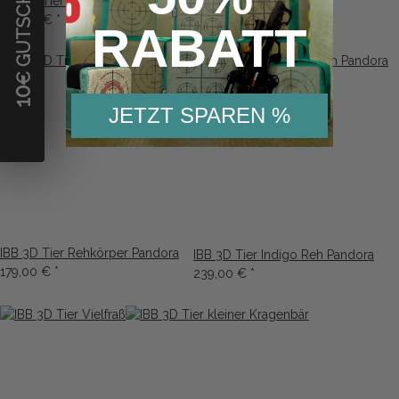
€ GUTSCHEIN
IBB 3D Tier Rehbock nach rechts schauend
273,00 €
*
RABATT
10
JETZT SPAREN %
IBB 3D Tier Rehkörper Pandora
IBB 3D Tier Indigo Reh Pandora
179,00 €
*
239,00 €
*