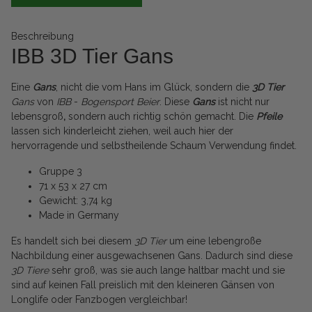
Beschreibung
IBB 3D Tier Gans
Eine
Gans
, nicht die vom Hans im Glück, sondern die
3D Tier
Gans
von
IBB
-
Bogensport Beier
. Diese
Gans
ist nicht nur
lebensgroß
,
sondern auch richtig schön gemacht. Die
Pfeile
lassen sich kinderleicht ziehen, weil auch hier der
hervorragende und selbstheilende Schaum Verwendung findet.
Gruppe 3
71 x 53 x 27 cm
Gewicht: 3,74 kg
Made in Germany
Es handelt sich bei diesem
3D Tier
um eine lebengroße
Nachbildung einer ausgewachsenen Gans. Dadurch sind diese
3D Tiere
sehr groß, was sie auch lange haltbar macht und sie
sind auf keinen Fall preislich mit den kleineren Gänsen von
Longlife oder Fanzbogen vergleichbar!