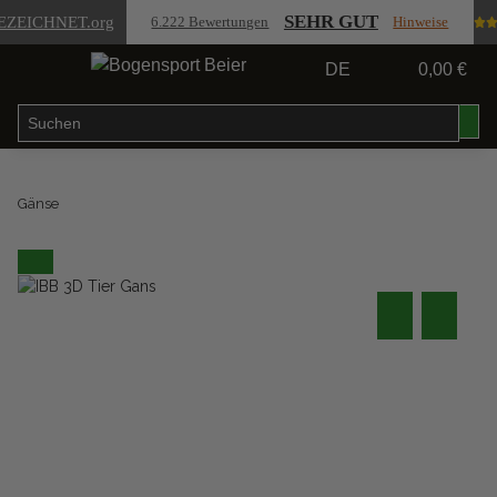
SEHR GUT
EZEICHNET
.org
6.222 Bewertungen
Hinweise
DE
0,00 €
Gänse