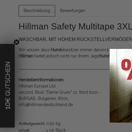
Beschreibung
Bewertungen
Hillman Safety Multitape 3X
WASCHBAR, MIT HOHEM RÜCKSTELLVERMÖGEN,
Wir wissen dass
Hund
ebesitzer immer darum bemüht sind ih
Hillman
bietet jedoch nicht nur Ihrem Jagd
hund
die nötige 
€ GUTSCHEIN
Herstellerinformationen:
Hillman Europe Ltd.
second, Blvd. "Dame Gruev" 12, third floor -
BURGAS,, Bulgarien, 8001,
10
info@hillmandeutschland.de
Artikelgewicht:
0,50
kg
Inhalt:
1,00 Stück