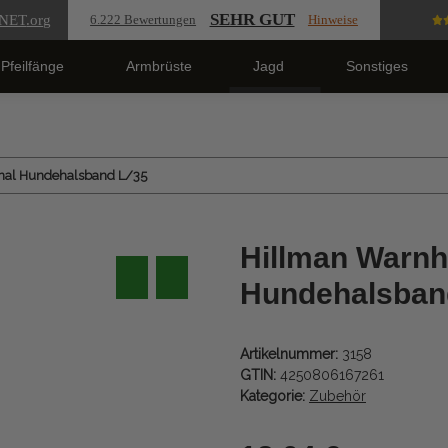
SEHR GUT
NET
.org
6.222 Bewertungen
Hinweise
Pfeilfänge
Armbrüste
Jagd
Sonstiges
nal Hundehalsband L/35
Hillman Warnh
Hundehalsban
Artikelnummer:
3158
GTIN:
4250806167261
Kategorie:
Zubehör