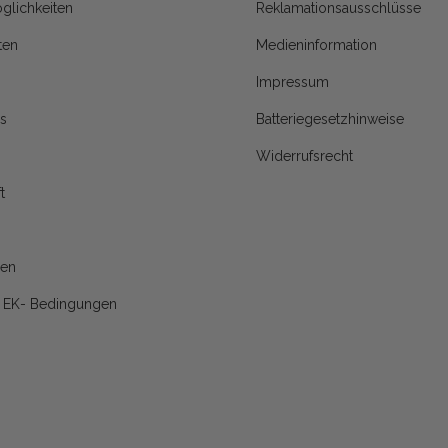
glichkeiten
Reklamationsausschlüsse
ten
Medieninformation
Impressum
s
Batteriegesetzhinweise
Widerrufsrecht
t
nen
d EK- Bedingungen