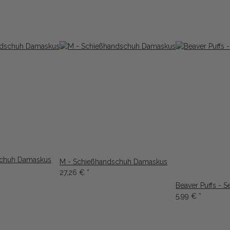
schuh Damaskus
M - Schießhandschuh Damaskus
27,26 €
*
Beaver Puffs -
5,99 €
*