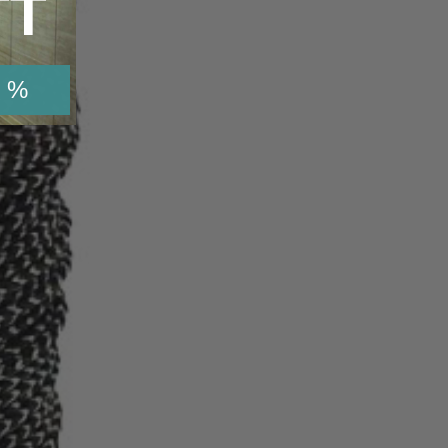
TT
 %