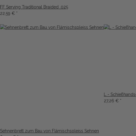
FF Serving Traditional Braided .025
22,59 €
*
L - Schießhand
27,26 €
*
Sehnenbrett zum Bau von Flämischspleiss Sehnen