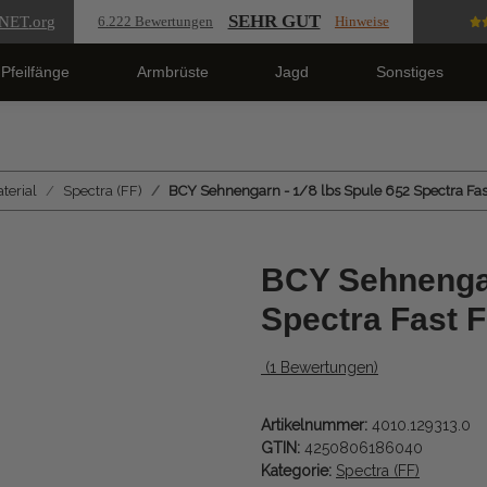
SEHR GUT
NET
.org
6.222 Bewertungen
Hinweise
Pfeilfänge
Armbrüste
Jagd
Sonstiges
erial
Spectra (FF)
BCY Sehnengarn - 1/8 lbs Spule 652 Spectra Fast
BCY Sehnengar
Spectra Fast F
(1 Bewertungen)
Artikelnummer:
4010.129313.0
GTIN:
4250806186040
Kategorie:
Spectra (FF)