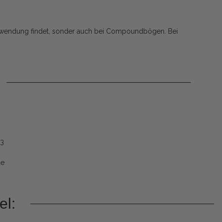
 Anwendung findet, sonder auch bei Compoundbögen. Bei
53
de
el: