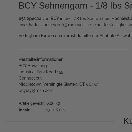
BCY Sehnengarn - 1/8 lbs S
652 Spectra
von
BCY
in der 1/8 lbs Spule ist ein
Hochleist
einer Fadenstärke von 0,5 mm weist es eine Reißfestigkeit vo
Verfügbare Farben entnimmst du bitte der Attribute Auswahl
Herstellerinformationen:
BCY Bowstring
Industrial Park Road 155
Connecticut
Middletown, Vereinigte Staaten, CT 06457
bcyray@msn.com
Artikelgewicht:
0,25
kg
Inhalt:
1,00 Stück
Ku