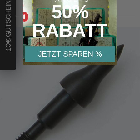
€ GUTSCHEIN
Artikel:
50%
RABATT
10
JETZT SPAREN %