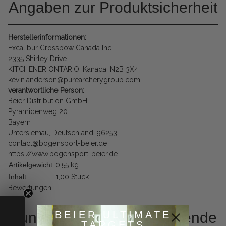
Angaben zur Produktsicherheit
Herstellerinformationen:
Excalibur Crossbow Canada Inc
2335 Shirley Drive
KITCHENER ONTARIO, Kanada, N2B 3X4
kevin.anderson@purearcherygroup.com
verantwortliche Person:
Beier Distribution GmbH
Pyramidenweg 20
Bayern
Untersiemau, Deutschland, 96253
contact@bogensport-beier.de
https://www.bogensport-beier.de
Artikelgewicht:
0,55
kg
Inhalt:
1,00 Stück
Bewertungen
BEIER ULTIMATE
Kunden kauften dazu folgende
TARGETS