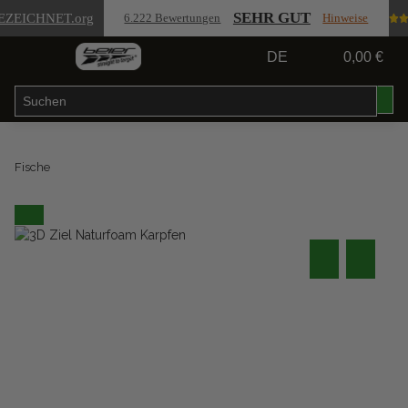
SEHR GUT
EZEICHNET
.org
6.222 Bewertungen
Hinweise
DE
0,00 €
Fische