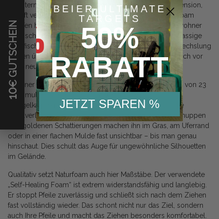
Erweitern Sie Ihr 3D-Bogensport-Erlebnis um eine Dimension,
BEIER ULTIMATE
die oft vernachlässigt wird: das Wasser. Mit dem Naturfoam
TARGETS
€ GUTSCHEIN
50%
Karpfen holen Sie sich einen absolut lebensechten Bewohner
heimischer Gewässer direkt in Ihren Parcours. Dieser massige
Friedfisch ist nicht nur eine willkommene optische Abwechslung
RABATT
zu den üblichen Waldtieren, sondern stellt Schützen auch vor
ganz neue Herausforderungen.
Mit einer beachtlichen Breite von 57 cm und einer Höhe von 23
10
cm simuliert dieses Ziel einen wahrlich kapitalen
JETZT SPAREN %
Spiegelkarpfen. Die realistische, bauchige Form und die
detailverliebte Bemalung mit den typischen, großen Schuppen
und goldenen Schattierungen machen ihn im Gras, am Uferrand
oder in einer flachen Mulde fast unsichtbar – bis man genau
hinschaut. Dies schult das Auge für ungewöhnliche Silhouetten
im Gelände.
Qualitativ setzt Naturfoam auch hier Maßstäbe. Der verwendete
„Self-Healing Foam“ ist extrem widerstandsfähig und langlebig.
Er stoppt Pfeile zuverlässig und schließt sich nach dem Ziehen
fast vollständig wieder. Das schont nicht nur das Ziel, sondern
auch Ihre Pfeile und macht das Ziehen besonders komfortabel.