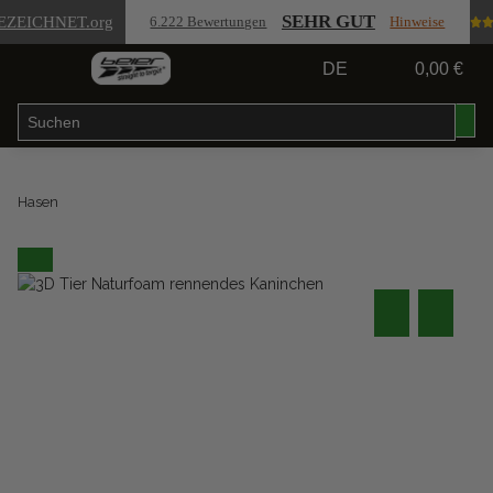
SEHR GUT
EZEICHNET
.org
6.222 Bewertungen
Hinweise
DE
0,00 €
Hasen