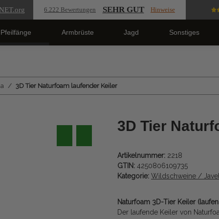
SEHR GUT
NET
.org
6.222 Bewertungen
Hinweise
Pfeilfänge
Armbrüste
Jagd
Sonstiges
na
3D Tier Naturfoam laufender Keiler
3D Tier Naturf
Artikelnummer:
2218
GTIN:
4250806109735
Kategorie:
Wildschweine / Javel
Naturfoam 3D-Tier Keiler (lauf
Der laufende Keiler von Naturf