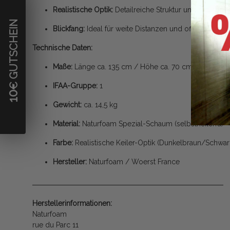
Realistische Optik:
Detailreiche Struktur und naturget
€ GUTSCHEIN
Blickfang:
Ideal für weite Distanzen und offene Fläche
Technische Daten:
Maße:
Länge ca. 135 cm / Höhe ca. 70 cm
IFAA-Gruppe:
1
10
Gewicht:
ca. 14,5 kg
Material:
Naturfoam Spezial-Schaum (selbstheilend)
Farbe:
Realistische Keiler-Optik (Dunkelbraun/Schwa
Hersteller:
Naturfoam / Woerst France
Herstellerinformationen:
Naturfoam
rue du Parc 11