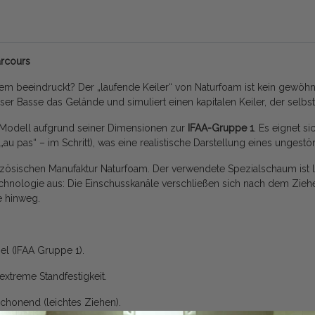
arcours
em beeindruckt? Der „laufende Keiler“ von Naturfoam ist kein gewöhn
ser Basse das Gelände und simuliert einen kapitalen Keiler, der selbs
 Modell aufgrund seiner Dimensionen zur
IFAA-Gruppe 1
. Es eignet si
(„au pas“ – im Schritt), was eine realistische Darstellung eines ungest
ranzösischen Manufaktur Naturfoam. Der verwendete Spezialschaum ist 
Technologie aus: Die Einschusskanäle verschließen sich nach dem Zieh
e hinweg.
el (IFAA Gruppe 1).
extreme Standfestigkeit.
schonend (leichtes Ziehen).