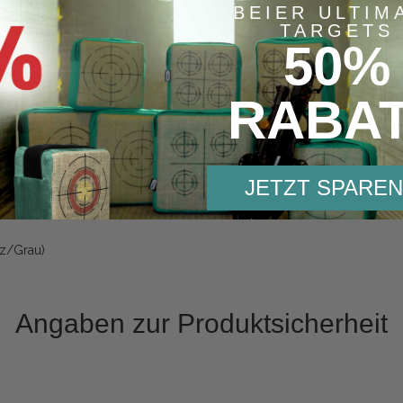
BEIER ULTIM
reue Bemalung.
TARGETS
50%
n.
RABA
JETZT SPAREN
rz/Grau)
Angaben zur Produktsicherheit