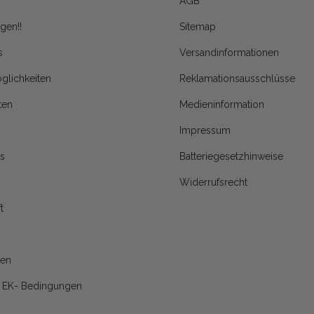
AGB
gen!!
Sitemap
s
Versandinformationen
glichkeiten
Reklamationsausschlüsse
ten
Medieninformation
Impressum
s
Batteriegesetzhinweise
Widerrufsrecht
t
nen
d EK- Bedingungen