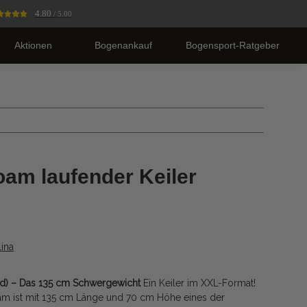
4.80
/ 5.00
Aktionen
Bogenankauf
Bogensport-Ratgeber
oam laufender Keiler
ina
end) – Das 135 cm Schwergewicht
Ein Keiler im XXL-Format!
oam ist mit 135 cm Länge und 70 cm Höhe eines der