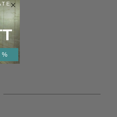
ATE
TT
 %