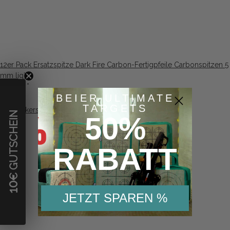
12er Pack Ersatzspitze Dark Fire Carbon-Fertigpfeile Carbonspitzen 5
mm light
10,52 €
*
BEIER ULTIMATE
TARGETS
€ GUTSCHEIN
50%
RABATT
10
JETZT SPAREN %