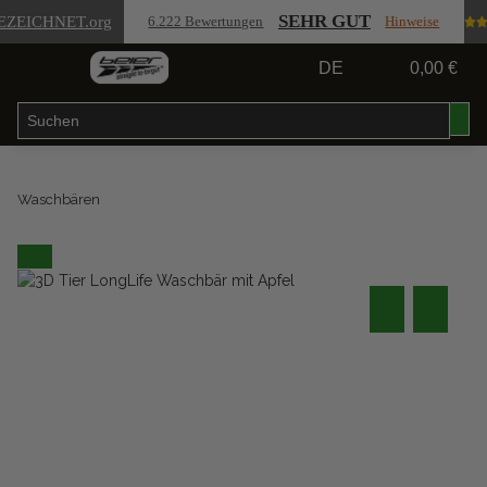
SEHR GUT
EZEICHNET
.org
6.222 Bewertungen
Hinweise
DE
0,00 €
Waschbären