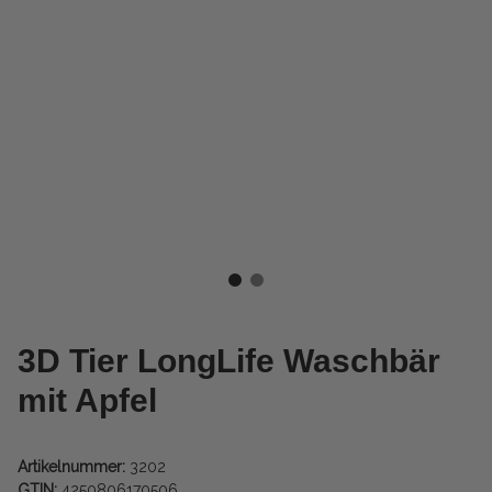
3D Tier LongLife Waschbär
mit Apfel
Artikelnummer:
3202
GTIN:
4250806170506