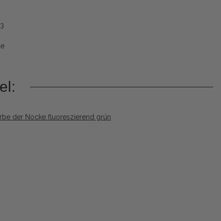
53
de
el: