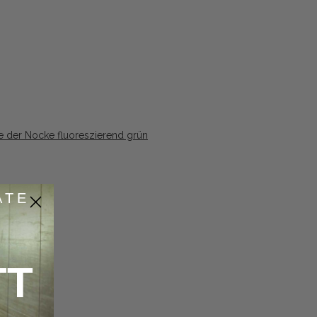
 der Nocke fluoreszierend grün
ATE
TT