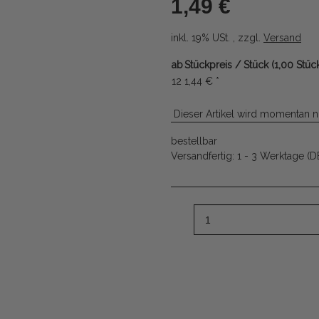
1,49 €
inkl. 19% USt. , zzgl.
Versand
ab
Stückpreis / Stück (1,00 Stüc
12
1,44 €
*
Dieser Artikel wird momentan n
bestellbar
Versandfertig:
1 - 3 Werktage
(D