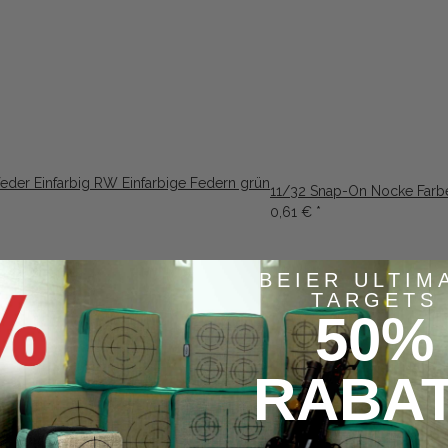
rfeder Einfarbig RW Einfarbige Federn grün
11/32 Snap-On Nocke Farbe
0,61 €
*
BEIER ULTIM
TARGETS
50%
RABA