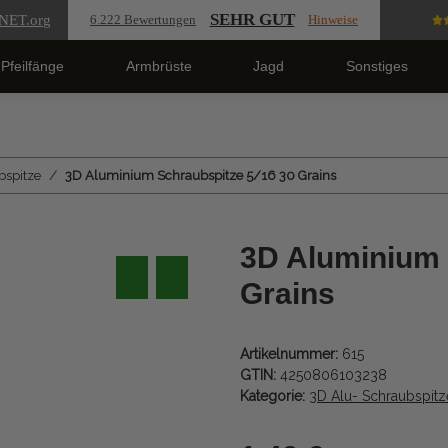
SEHR GUT
NET
.org
6.222 Bewertungen
Hinweise
Pfeilfänge
Armbrüste
Jagd
Sonstiges
bspitze
3D Aluminium Schraubspitze 5/16 30 Grains
3D Aluminium 
Grains
Artikelnummer:
615
GTIN:
4250806103238
Kategorie:
3D Alu- Schraubspitz