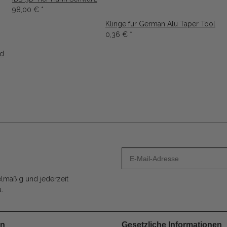
98,00 €
*
Klinge für German Alu Taper Tool
0,36 €
*
nd
lmäßig und jederzeit
.
en
Gesetzliche Informationen