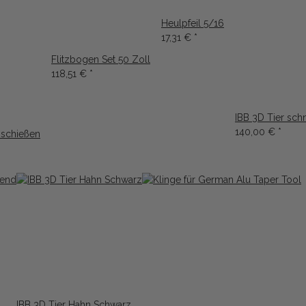
Heulpfeil 5/16
17,31 €
*
Flitzbogen Set 50 Zoll
118,51 €
*
IBB 3D Tier sch
140,00 €
*
 schießen
IBB 3D Tier Hahn Schwarz