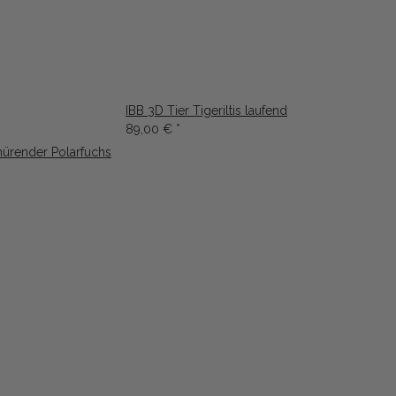
IBB 3D Tier Tigeriltis laufend
89,00 €
*
nürender Polarfuchs